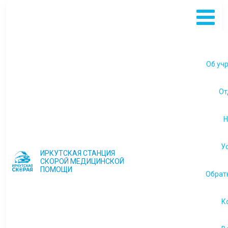
Об уч
Ми
От
Н
У
ИРКУТСКАЯ СТАНЦИЯ
госу
СКОРОЙ МЕДИЦИНСКОЙ
ре
ПОМОЩИ
Обрат
Виды
св
де
у
К
Пла
пр
Учр
д