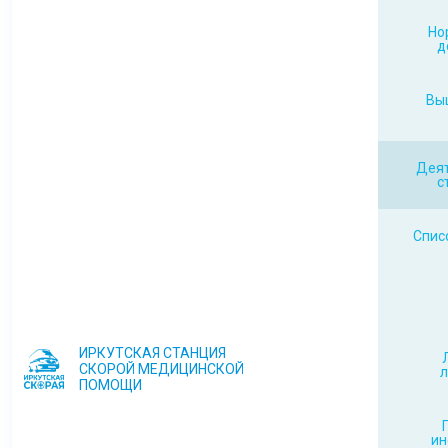
Но
д
Вы
Деят
с
Спис
ИРКУТСКАЯ СТАНЦИЯ
СКОРОЙ МЕДИЦИНСКОЙ
л
ПОМОЩИ
и