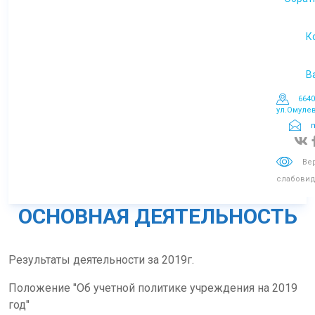
де
К
Пла
пр
В
6640
ул.Омулев
m
Ве
слабови
ОСНОВНАЯ ДЕЯТЕЛЬНОСТЬ
Результаты деятельности за 2019г.
Положение "Об учетной политике учреждения на 2019
год"