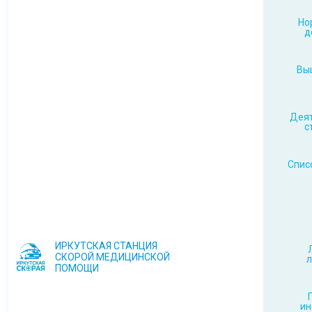
Но
д
Вы
Деят
с
Спис
ИРКУТСКАЯ СТАНЦИЯ
СКОРОЙ МЕДИЦИНСКОЙ
л
ПОМОЩИ
и